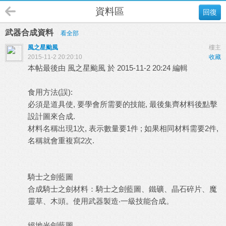
資料區
回復
武器合成資料
看全部
風之星颱風
樓主
2015-11-2 20:20:10
收藏
本帖最後由 風之星颱風 於 2015-11-2 20:24 編輯
食用方法(誤):
必須是道具使, 要學會所需要的技能, 最後集齊材料後點擊
設計圖來合成.
材料名稱出現1次, 表示數量要1件 ; 如果相同材料需要2件,
名稱就會重複寫2次.
騎士之劍藍圖
合成騎士之劍材料：騎士之劍藍圖、鐵礦、晶石碎片、魔
靈草、木頭。使用武器製造‧一級技能合成。
絕地光劍藍圖