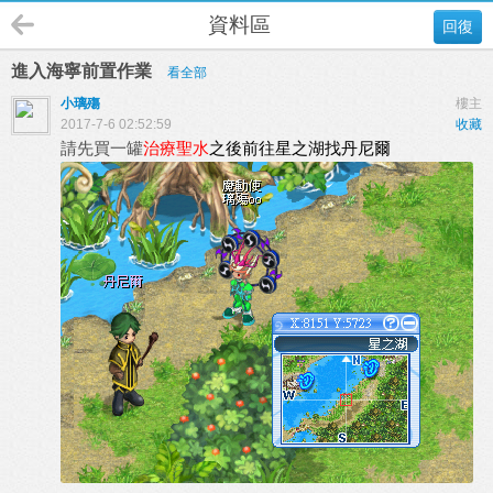
資料區
回復
進入海寧前置作業
看全部
小璃殤
樓主
2017-7-6 02:52:59
收藏
請先買一罐
治療聖水
之後前往星之湖找丹尼爾