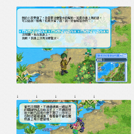
↓
↓
↓
↓
↓