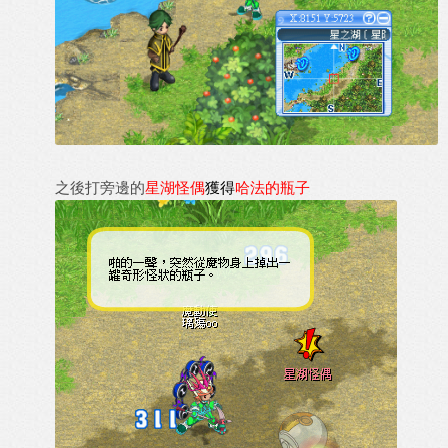
之後打旁邊的
星湖怪偶
獲得
哈法的瓶子