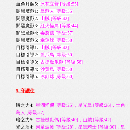
血色月蝕5:
冰花立普 [等級:55]
闇黑魔獸
1:
鳥獸人 [等級:35]
闇黑魔獸2
:
山賊 [等級:42]
闇黑魔獸3
:
紅火怪鳥 [等級:44]
闇黑魔獸4
:
毒蘑菇 [等級:57]
闇黑魔獸5
:
幸運球 [等級:58]
目標引導1:
山賊 [等級:42]
目標引導2:
藍爪鳥 [等級:50]
目標引導3:
古捷魔爪獸 [等級:58]
目標引導4:
沙黃鳥 [等級:58]
目標引導5:
冰釘球 [等級:60]
5. 守護使
暗之力4:
星湖怪偶 [等級:25]，星光鳥 [等級:26]，土色
鳥人 [等級:27]
暗之力5:
古捷機動偶 [等級:40]，山賊 [等級:42]
光之盾4:
河童波波 [等級:28]，星靈騎士 [等級:30]，星