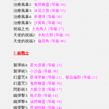
治療風暴2:
鬼燈幽靈 [等級:36]
治療風暴3:
冰花立普 [等級:55]
治療風暴4:
幸運球 [等級:58]
治療風暴5:
沙黃鳥 [等級:58]
祝福之光:
土色鳥人 [等級:27]
天使的祝福2:
水柏古獸 [等級:19]
天使的祝福3:
龜背鳥 [等級:46]
7. 銃戰士
製彈術4:
星光原素 [等級:23]
製彈術5:
小沙蟲 [等級:38]
幻靈咒4:
星湖草貓 [等級:21]，紫晶龜獸 [等級:21]
幻靈咒5:
鬼燈幽靈 [等級:36]
閃影術3:
大眼立普 [等級:17]
鐵彈擊3:
鳥爪獸 [等級:14]
鐵彈擊4:
油燈幽靈 [等級:18]
鐵彈擊5:
星湖怪貓 [等級:24]