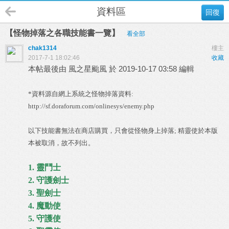
資料區
回復
【怪物掉落之各職技能書一覽】
看全部
chak1314
樓主
2017-7-1 18:02:46
收藏
本帖最後由 風之星颱風 於 2019-10-17 03:58 編輯
*資料源自網上系統之怪物掉落資料:
http://sf.doraforum.com/onlinesys/enemy.php
以下技能書無法在商店購買，只會從怪物身上掉落; 精靈使於本版
本被取消，故不列出。
1. 靈鬥士
2. 守護劍士
3. 聖劍士
4. 魔動使
5. 守護使