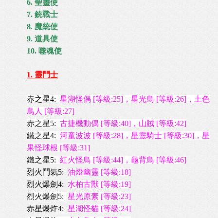
6
. 聖靈使
7. 銃戰士
8. 魔統使
9. 道具使
10. 噬魂使
1. 靈鬥士
赤之星4:
星湖怪偶 [等級:25]，星光鳥 [等級:26]，土色
鳥人 [等級:27]
赤之星5:
古捷機動偶 [等級:40]，山賊 [等級:42]
鐵之星4:
河童波波 [等級:28]，
星靈騎士 [等級:30]，星
果怪球根 [等級:31]
鐵之星5:
紅火怪鳥 [等級:44]，龜背鳥 [等級:46]
烈火鬥氣5:
油燈幽靈 [等級:18]
烈火爆劍4:
水柏古獸 [等級:19]
烈火爆劍5:
星光原素 [等級:23]
赤星爆炸4:
星湖怪貓 [等級:24]