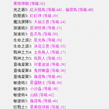
果怪球根 [等級:31]
光之盾5:
紅火怪鳥 [等級:44]，龜背鳥 [等級:46]
防禦盾5:
釘釘球 [等級:20]
魔法屏障5:
大福立普 [等級:24]
加速術2:
星湖怪偶 [等級:25]
加
速術3:
藍爪鳥 [等級:50]
生命之源2:
星光鳥 [等級:26
]
生命之源3:
冰花立普 [等級:55]
戰神之力4:
土色鳥人 [等級:27]
戰神之力5:
鳥獸人 [等級:35]
靈魂凝聚3:
河童波波 [等級:28]
靈魂凝聚4:
鬼燈幽靈 [等級:36]
靈魂凝聚5:
龜背鳥 [等級:46]
敏捷術2:
星靈騎士 [等級:30]
敏捷術3:
小沙蟲 [等級:38]
敏捷術4:
山賊 [等級:42]
敏捷術5:
龜背鳥 [等級:46]
狂戰士1:
星果怪球根 [等級:31]