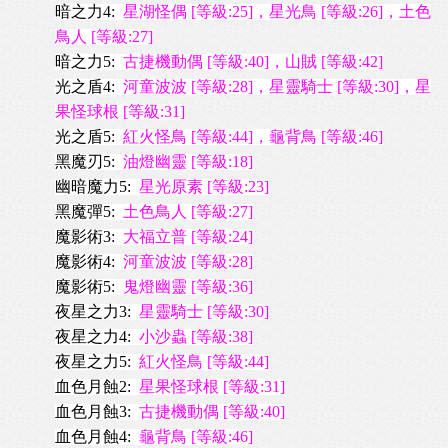
暗之力4:
星湖怪偶 [等級:25]，星光鳥 [等級:26]，土色
鳥人 [等級:27]
暗之力5:
古捷機動偶 [等級:40]，山賊 [等級:42]
光之盾4:
河童波波 [等級:28]，星靈騎士 [等級:30]，星
果怪球根 [等級:31]
光之盾5:
紅火怪鳥 [等級:44]，龜背鳥 [等級:46]
黑魔刃5:
油燈幽靈 [等級:18]
幽暗魔力5:
星光原素 [等級:23]
黑魔彈5:
土色鳥人 [等級:27]
魔影術3:
大福立普 [等級:24]
魔影術4:
河童波波 [等級:28]
魔影術5:
鬼燈幽靈 [等級:36]
夜星之力3:
星靈騎士 [等級:30]
夜星之力4:
小沙蟲 [等級:38]
夜星之力5:
紅火怪鳥 [等級:44]
血色月蝕2:
星果怪球根 [等級:31]
血色月蝕3:
古捷機動偶 [等級:40]
血色月蝕4:
龜背鳥 [等級:46]