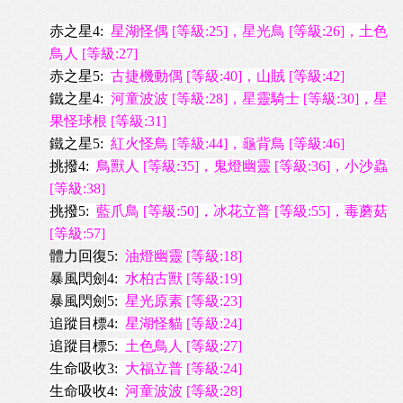
赤之星4:
星湖怪偶 [等級:25]，星光鳥 [等級:26]，土色
鳥人 [等級:27]
赤之星5:
古捷機動偶 [等級:40]，山賊 [等級:42]
鐵之星4:
河童波波 [等級:28]，
星靈騎士 [等級:30]，星
果怪球根 [等級:31]
鐵之星5:
紅火怪鳥 [等級:44]，龜背鳥 [等級:46]
挑撥4:
鳥獸人 [等級:35]，鬼燈幽靈 [等級:36]，小沙蟲
[等級:38]
挑撥5:
藍爪鳥 [等級:50]，冰花立普 [等級:55]，毒蘑菇
[等級:57]
體力回復5:
油燈幽靈 [等級:18]
暴風閃劍4:
水柏古獸 [等級:19]
暴風閃劍5:
星光原素 [等級:23]
追蹤目標4:
星湖怪貓 [等級:24]
追蹤目標5:
土色鳥人 [等級:27]
生命吸收3:
大福立普 [等級:24]
生命吸收4:
河童波波 [等級:28]