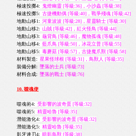
極速投擲4:
鬼燈幽靈 [等級:36]，小沙蟲 [等級:38]
極速投擲5:
古捷機動偶 [等級:40]，戰爭殘魂 [等級:42]
地動山移1:
河童波波 [等級:28]，星靈騎士 [等級:30]
地動山移2:
山賊 [等級:42]，紅火怪鳥 [等級:44]
地動山移3:
龜背鳥 [等級:46]，魔物孤魂 [等級:48]
地動山移4:
藍爪鳥 [等級:50]，冰花立普 [等級:55]
地動山移5:
毒蘑菇 [等級:57]，古捷魔爪獸 [等級:58]
材料製造:
星果怪球根 [等級:31]，鳥獸人 [等級:35]
裝備分解:
墜落的士兵 [等級:73]
材料合成:
墜落的戰士 [等級:76]
10. 噬魂使
噬魂術4:
受影響的波奇蛋 [等級:32]
噬魂術5:
精靈哈魯 [等級:35]
潛能激化4:
受影響的波奇蛋 [等級:32]
潛能激化5:
精靈哈魯 [等級:35]
影牙連刃4:
暗影鳥獸 [等級:38]