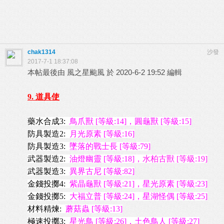
chak1314
沙發
2017-7-1 18:37:08
本帖最後由 風之星颱風 於 2020-6-2 19:52 編輯
9. 道具使
藥水合成3:
鳥爪獸 [等級:14]，圓龜獸 [等級:15]
防具製造2:
月光原素 [等級:16]
防具製造3:
墜落的戰士長 [等級:79]
武器製造2:
油燈幽靈 [等級:18]
，水柏古獸 [等級:19]
武器製造3:
異界古尼 [等級:82]
金錢投擲4:
紫晶龜獸 [等級:21]，星光原素 [等級:23]
金錢投擲5:
大福立普 [等級:24]，星湖怪偶 [等級:25]
材料精煉:
蘑菇蟲 [等級:13]
極速投擲3:
星光鳥 [等級:26]，土色鳥人 [等級:27]