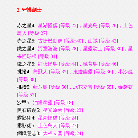
2. 守護劍士
赤之星4:
星湖怪偶 [等級:25]，星光鳥 [等級:26]，土色
鳥人 [等級:27]
赤之星5:
古捷機動偶 [等級:40]，山賊 [等級:42]
鐵之星4:
河童波波 [等級:28]，
星靈騎士 [等級:30]，星
果怪球根 [等級:31]
鐵之星5:
紅火怪鳥 [等級:44]，龜背鳥 [等級:46]
挑撥4:
鳥獸人 [等級:35]，鬼燈幽靈 [等級:36]，小沙蟲
[等級:38]
挑撥5:
藍爪鳥 [等級:50]，冰花立普 [等級:55]，毒蘑菇
[等級:57]
沙甲5:
油燈幽靈 [等級:18]
黑石破劍5:
星光原素 [等級:23]
霧影術4:
星湖怪貓 [等級:24]
霧影術5:
土色鳥人 [等級:27]
鋼鐵意志3:
大福立普 [等級:24]