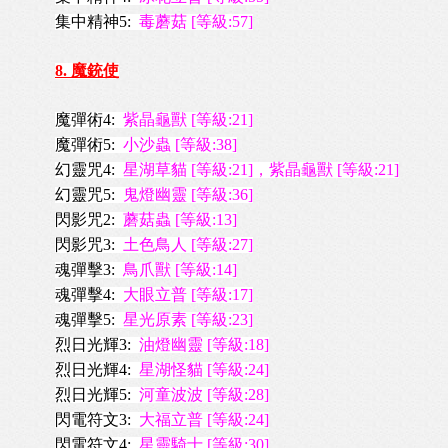
集中精神5:
毒蘑菇 [等級:57]
8. 魔銃使
魔彈術4:
紫晶龜獸 [等級:21]
魔彈術5:
小沙蟲 [等級:38]
幻靈咒4:
星湖草貓 [等級:21]
，
紫晶龜獸 [等級:21]
幻靈咒5:
鬼燈幽靈 [等級:36]
閃影咒2:
蘑菇蟲 [等級:13]
閃影咒3:
土色鳥人 [等級:27]
魂彈擊3:
鳥爪獸 [等級:14]
魂彈擊4:
大眼立普 [等級:17]
魂彈擊5:
星光原素 [等級:23]
烈日光輝3:
油燈幽靈 [等級:18]
烈日光輝4:
星湖怪貓 [等級:24]
烈日光輝5:
河童波波 [等級:28]
閃電符文3:
大福立普 [等級:24]
閃電符文4:
星靈騎士 [等級:30]